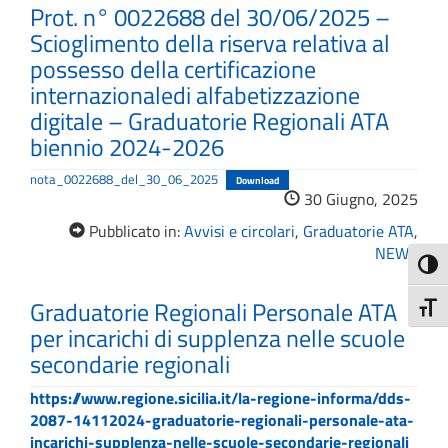
Prot. n° 0022688 del 30/06/2025 –
Scioglimento della riserva relativa al
possesso della certificazione
internazionaledi alfabetizzazione
digitale – Graduatorie Regionali ATA
biennio 2024-2026
nota_0022688_del_30_06_2025
Download
30 Giugno, 2025
Pubblicato in:
Avvisi e circolari
,
Graduatorie ATA
,
NEWS
Attiva
Graduatorie Regionali Personale ATA
Attiv
per incarichi di supplenza nelle scuole
secondarie regionali
https://www.regione.sicilia.it/la-regione-informa/dds-
2087-14112024-graduatorie-regionali-personale-ata-
incarichi-supplenza-nelle-scuole-secondarie-regionali