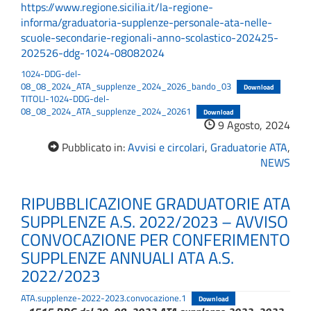
https://www.regione.sicilia.it/la-regione-
informa/graduatoria-supplenze-personale-ata-nelle-
scuole-secondarie-regionali-anno-scolastico-202425-
202526-ddg-1024-08082024
1024-DDG-del-
08_08_2024_ATA_supplenze_2024_2026_bando_03
Download
TITOLI-1024-DDG-del-
08_08_2024_ATA_supplenze_2024_20261
Download
9 Agosto, 2024
Pubblicato in:
Avvisi e circolari
,
Graduatorie ATA
,
NEWS
RIPUBBLICAZIONE GRADUATORIE ATA
SUPPLENZE A.S. 2022/2023 – AVVISO
CONVOCAZIONE PER CONFERIMENTO
SUPPLENZE ANNUALI ATA A.S.
2022/2023
ATA.supplenze-2022-2023.convocazione.1
Download