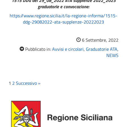
1515 DDG del 29_08_2022 ATA supplenze 2022_2023
graduatorie e convocazione:
https://www.regione.sicilia.it/la-regione-informa/1515-
ddg-29082022-ata-supplenze-20222023
6 Settembre, 2022
Pubblicato in:
Avvisi e circolari
,
Graduatorie ATA
,
NEWS
1
2
Successivo »