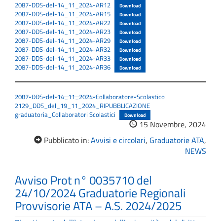
2087-DDS-del-14_11_2024-AR12
Download
2087-DDS-del-14_11_2024-AR15
Download
2087-DDS-del-14_11_2024-AR22
Download
2087-DDS-del-14_11_2024-AR23
Download
2087-DDS-del-14_11_2024-AR29
Download
2087-DDS-del-14_11_2024-AR32
Download
2087-DDS-del-14_11_2024-AR33
Download
2087-DDS-del-14_11_2024-AR36
Download
2087-DDS-del-14_11_2024-Collaboratore-Scolastico
2129_DDS_del_19_11_2024_RIPUBBLICAZIONE
graduatoria_Collaboratori Scolastici
Download
15 Novembre, 2024
Pubblicato in:
Avvisi e circolari
,
Graduatorie ATA
,
NEWS
Avviso Prot n° 0035710 del
24/10/2024 Graduatorie Regionali
Provvisorie ATA – A.S. 2024/2025