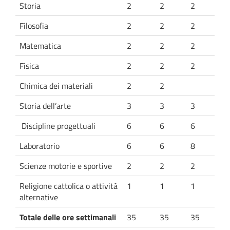
Storia
2
2
2
Filosofia
2
2
2
Matematica
2
2
2
Fisica
2
2
2
Chimica dei materiali
2
2
Storia dell’arte
3
3
3
Discipline progettuali
6
6
6
Laboratorio
6
6
8
Scienze motorie e sportive
2
2
2
Religione cattolica o attività
1
1
1
alternative
Totale delle ore settimanali
35
35
35