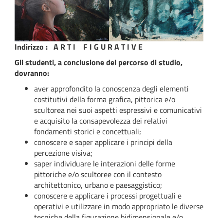
Indirizzo : A R T I F I G U R A T I V E
Gli studenti, a conclusione del percorso di studio,
dovranno:
aver approfondito la conoscenza degli elementi
costitutivi della forma grafica, pittorica e/o
scultorea nei suoi aspetti espressivi e comunicativi
e acquisito la consapevolezza dei relativi
fondamenti storici e concettuali;
conoscere e saper applicare i principi della
percezione visiva;
saper individuare le interazioni delle forme
pittoriche e/o scultoree con il contesto
architettonico, urbano e paesaggistico;
conoscere e applicare i processi progettuali e
operativi e utilizzare in modo appropriato le diverse
tecniche della figurazione bidimensionale e/o