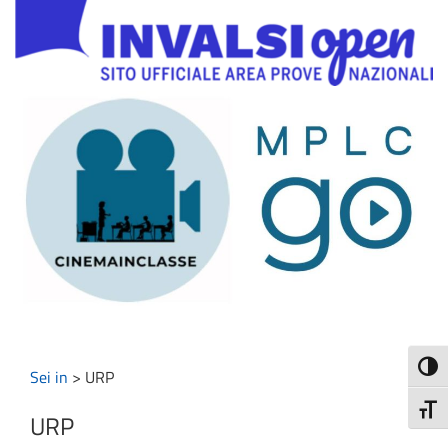
Attiva
Sei in
>
URP
Attiv
URP