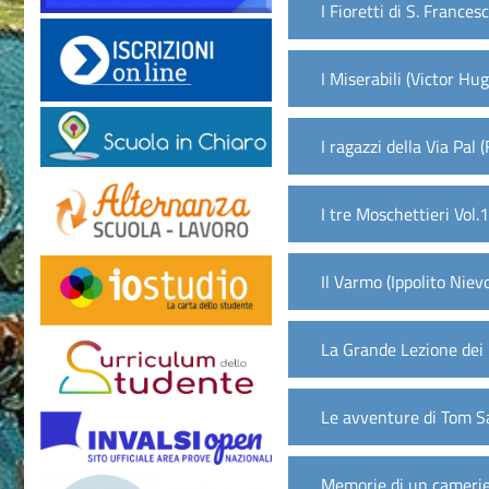
I Fioretti di S. France
I Miserabili (Victor Hug
I ragazzi della Via Pal
I tre Moschettieri Vol
Il Varmo (Ippolito Niev
La Grande Lezione dei p
Le avventure di Tom S
Memorie di un camerie