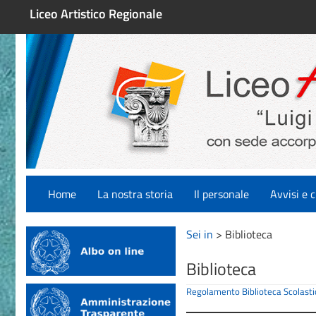
Liceo Artistico Regionale
Home
La nostra storia
Il personale
Avvisi e c
Sei in
>
Biblioteca
Biblioteca
Regolamento Biblioteca Scolast