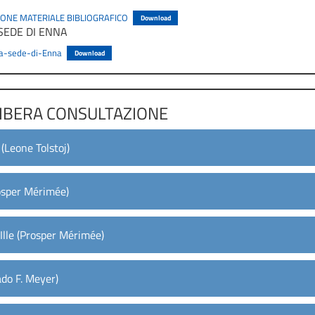
ONE MATERIALE BIBLIOGRAFICO
Download
SEDE DI ENNA
ica-sede-di-Enna
Download
 LIBERA CONSULTAZIONE
 (Leone Tolstoj)
osper Mérimée)
Ille (Prosper Mérimée)
ado F. Meyer)