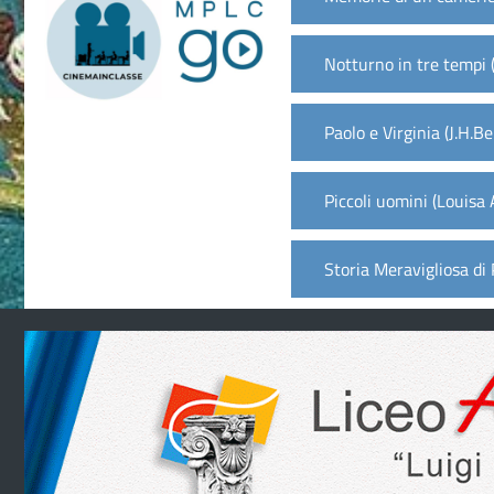
Notturno in tre tempi 
Paolo e Virginia (J.H.B
Piccoli uomini (Louisa 
Storia Meravigliosa di