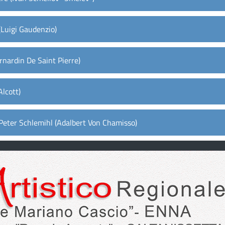
(Luigi Gaudenzio)
ernardin De Saint Pierre)
Alcott)
 Peter Schlemihl (Adalbert Von Chamisso)