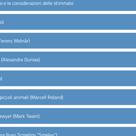
sco e le considerazioni delle stimmate
o)
 (Ferenc Molnàr)
.1 (Alexandre Dumas)
o)
iccoli animali (Marcell Roland)
awyer (Mark Twain)
re (Ivan Scmeliov “Smelev”)