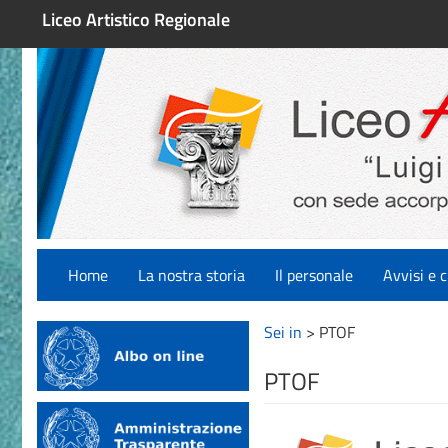
Liceo Artistico Regionale
Home
La nostra storia
Il personale
Avvisi e c
Sei in
>
PTOF
PTOF