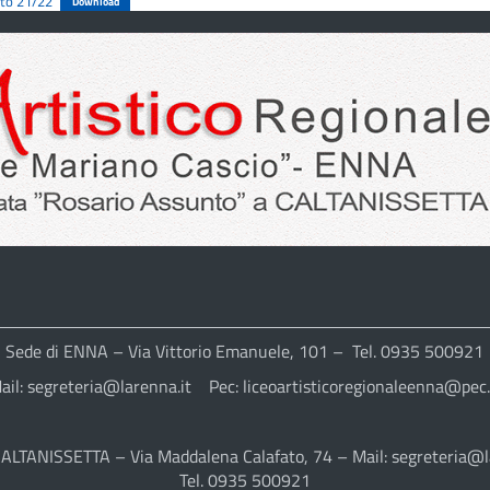
to 21/22
Download
Sede di ENNA – Via Vittorio Emanuele, 101 – Tel. 0935 500921
ail: segreteria@larenna.it Pec: liceoartisticoregionaleenna@pec.
CALTANISSETTA – Via Maddalena Calafato, 74 – Mail: segreteria@l
Tel. 0935 500921