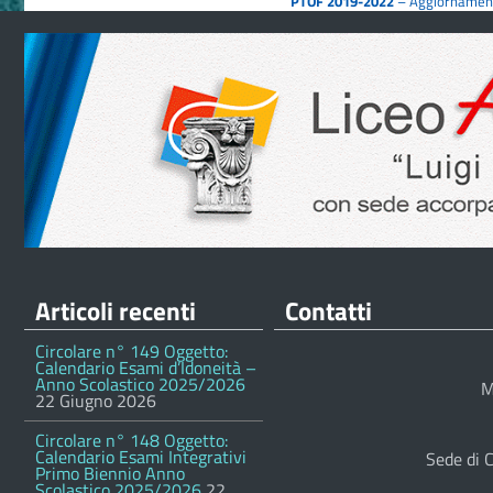
PTOF 2019-2022
– Aggiornamen
Articoli recenti
Contatti
Circolare n° 149 Oggetto:
Calendario Esami d’Idoneità –
Anno Scolastico 2025/2026
M
22 Giugno 2026
Circolare n° 148 Oggetto:
Calendario Esami Integrativi
Sede di 
Primo Biennio Anno
Scolastico 2025/2026
22