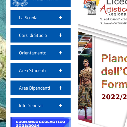
La Scuola
Corsi di Studio
Orientamento
Area Studenti
Area Dipendenti
Info Generali