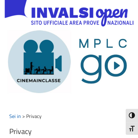
Sei in
>
Privacy
Attiva
Privacy
Attiv