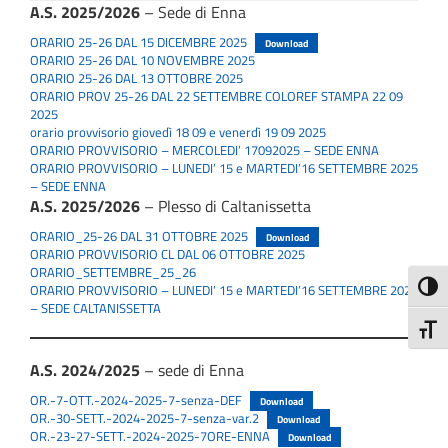
A.S. 2025/2026
– Sede di Enna
ORARIO 25-26 DAL 15 DICEMBRE 2025
Download
ORARIO 25-26 DAL 10 NOVEMBRE 2025
ORARIO 25-26 DAL 13 OTTOBRE 2025
ORARIO PROV 25-26 DAL 22 SETTEMBRE COLOREF STAMPA 22 09
2025
orario provvisorio giovedì 18 09 e venerdì 19 09 2025
ORARIO PROVVISORIO – MERCOLEDI’ 17092025 – SEDE ENNA
ORARIO PROVVISORIO – LUNEDI’ 15 e MARTEDI’16 SETTEMBRE 2025
– SEDE ENNA
A.S. 2025/2026
– Plesso di Caltanissetta
ORARIO_25-26 DAL 31 OTTOBRE 2025
Download
ORARIO PROVVISORIO CL DAL 06 OTTOBRE 2025
ORARIO_SETTEMBRE_25_26
Attiva
ORARIO PROVVISORIO – LUNEDI’ 15 e MARTEDI’16 SETTEMBRE 2025
– SEDE CALTANISSETTA
Attiv
A.S. 2024/2025
– sede di Enna
OR.-7-OTT.-2024-2025-7-senza-DEF
Download
OR.-30-SETT.-2024-2025-7-senza-var.2
Download
OR.-23-27-SETT.-2024-2025-7ORE-ENNA
Download