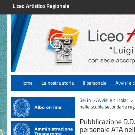
Liceo Artistico Regionale
Home
La nostra storia
Il personale
Avvisi e c
Sei in
>
Avvisi e circolari
>
nelle scuole secondarie re
Pubblicazione D.D
personale ATA nel