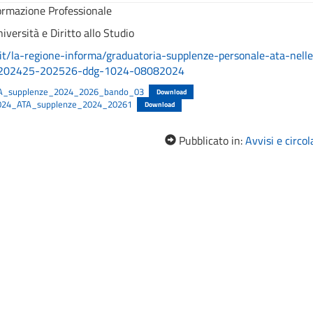
ormazione Professionale
iversità e Diritto allo Studio
a.it/la-regione-informa/graduatoria-supplenze-personale-ata-nell
co-202425-202526-ddg-1024-08082024
A_supplenze_2024_2026_bando_03
Download
024_ATA_supplenze_2024_20261
Download
Pubblicato in:
Avvisi e circol