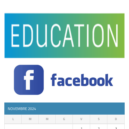
NOVEMBRE 2024
L
M
M
G
V
S
D
1
2
3