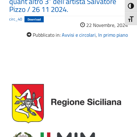
quant’altro 3” dell’artista Salvatore
Attiva
Pizzo / 26 11 2024.
circ_40
Attiv
Download
22 Novembre, 2024
Pubblicato in:
Avvisi e circolari
,
In primo piano