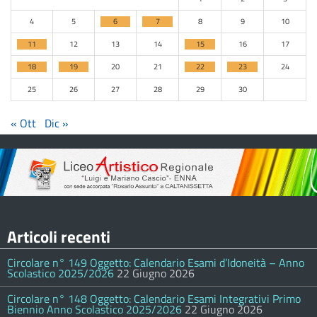
4
5
6
7
8
9
10
11
12
13
14
15
16
17
18
19
20
21
22
23
24
25
26
27
28
29
30
« Ott
Dic »
Articoli recenti
Circolare n° 149 Oggetto: Calendario Esami d’Idoneità – Anno
Scolastico 2025/2026
22 Giugno 2026
Circolare n° 148 Oggetto: Calendario Esami Integrativi Primo
Biennio Anno Scolastico 2025/2026
22 Giugno 2026