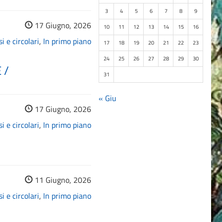
3
4
5
6
7
8
9
17 Giugno, 2026
10
11
12
13
14
15
16
i e circolari
,
In primo piano
17
18
19
20
21
22
23
24
25
26
27
28
29
30
 /
31
« Giu
17 Giugno, 2026
i e circolari
,
In primo piano
11 Giugno, 2026
i e circolari
,
In primo piano