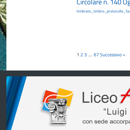
Circolare n. 140 O
timbrato_timbro_protocollo_Sa
1
2
3
…
67
Successivo »