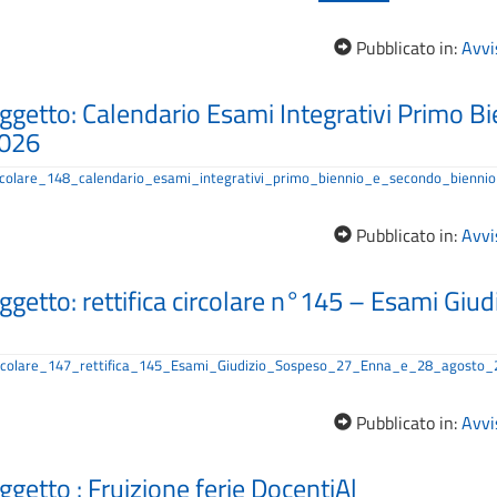
Pubblicato in:
Avvis
ggetto: Calendario Esami Integrativi Primo B
2026
colare_148_calendario_esami_integrativi_primo_biennio_e_secondo_biennio_C
Pubblicato in:
Avvis
ggetto: rettifica circolare n°145 – Esami Giu
ircolare_147_rettifica_145_Esami_Giudizio_Sospeso_27_Enna_e_28_agosto_2
Pubblicato in:
Avvis
ggetto : Fruizione ferie DocentiAl