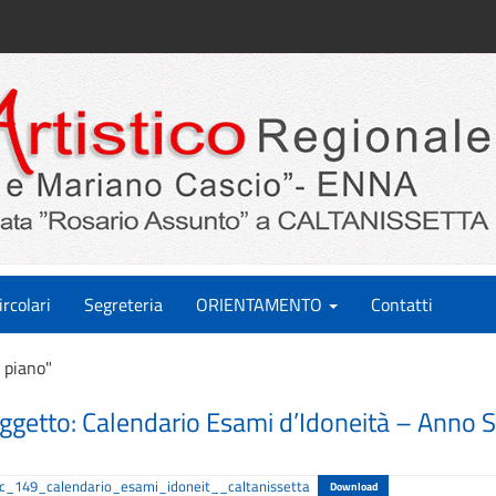
ircolari
Segreteria
ORIENTAMENTO
Contatti
 piano"
ggetto: Calendario Esami d’Idoneità – Anno S
rc_149_calendario_esami_idoneit__caltanissetta
Download