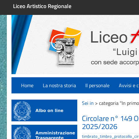
Liceo Artistico Regionale
Home
La nostra storia
Il personale
Avvisi e c
Sei in
>
categoria "In primo
Circolare n° 149 O
2025/2026
timbrato_timbro_protocollo_ci