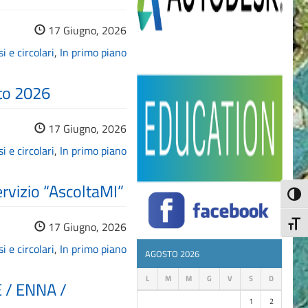
17 Giugno, 2026
i e circolari
,
In primo piano
sto 2026
17 Giugno, 2026
i e circolari
,
In primo piano
rvizio “AscoltaMI”
Attiva
17 Giugno, 2026
Attiv
i e circolari
,
In primo piano
AGOSTO 2026
L
M
M
G
V
S
D
 / ENNA /
1
2