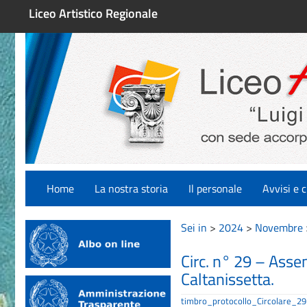
Liceo Artistico Regionale
Home
La nostra storia
Il personale
Avvisi e c
Sei in
>
2024
>
Novembre
Circ. n° 29 – Ass
Caltanissetta.
timbro_protocollo_Circolare_