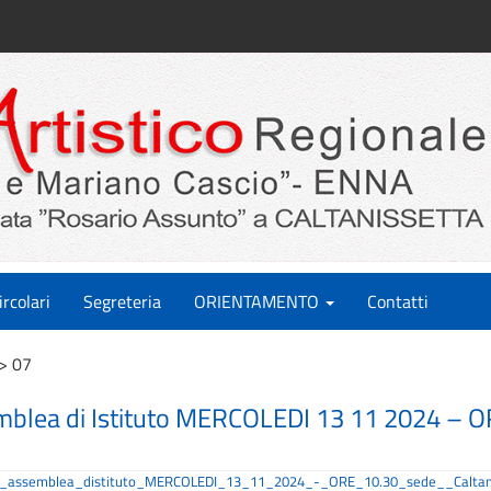
ircolari
Segreteria
ORIENTAMENTO
Contatti
>
07
emblea di Istituto MERCOLEDI 13 11 2024 – 
29_assemblea_distituto_MERCOLEDI_13_11_2024_-_ORE_10.30_sede__Caltan