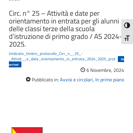
Circ. n° 25 – Attività e date per
orientamento in entrata per gli alunni
delle classi terze della scuola
Attiva
d’istruzione di primo grado / AS 2024-
Attiv
2025.
timbrato_timbro_protocollo_Circ_n__25_-
_Attivit__e_date_orientamento_in_entrata_2024_2025_prot
Do
wnload
6 Novembre, 2024
Pubblicato in:
Avvisi e circolari
,
In primo piano