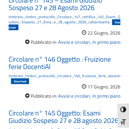
circolare n°145 – Esami Giudizio
Sospeso 27 e 28 Agosto 2026
timbrato_timbro_protocollo_Circolare_147_rettifica_145_Esami_G
iudizio_Sospeso_27_Enna_e_28_agosto_2026_caltanissetta
Dow
nload
22 Giugno, 2026
Pubblicato in:
Avvisi e circolari
,
In primo piano
Circolare n° 146 Oggetto : Fruizione
ferie DocentiAl
timbrato_timbro_protocollo_circolare_146_fruizione_ferie_docenti
Download
17 Giugno, 2026
Pubblicato in:
Avvisi e circolari
,
In primo piano
Attiva
Circolare n° 145 Oggetto: Esami
Giudizio Sospeso 27 e 28 agosto 2026
Attiv