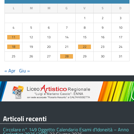
L
M
M
G
V
S
D
1
2
3
4
5
6
7
8
9
10
11
12
13
14
15
16
17
18
19
20
21
22
23
24
25
26
27
28
29
30
31
« Apr
Giu »
Articoli recenti
Circolare n° 149 Oggetto: Calendario Esami d’Idoneità – Anno