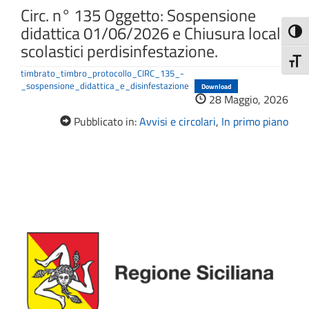
Circ. n° 135 Oggetto: Sospensione
didattica 01/06/2026 e Chiusura locali
Attiva
scolastici perdisinfestazione.
Attiv
timbrato_timbro_protocollo_CIRC_135_-
_sospensione_didattica_e_disinfestazione
Download
28 Maggio, 2026
Pubblicato in:
Avvisi e circolari
,
In primo piano