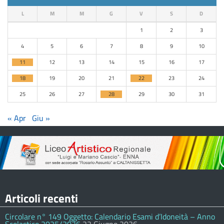
L
M
M
G
V
S
D
1
2
3
4
5
6
7
8
9
10
11
12
13
14
15
16
17
18
19
20
21
22
23
24
25
26
27
28
29
30
31
« Apr
Giu »
Articoli recenti
Circolare n° 149 Oggetto: Calendario Esami d’Idoneità – Anno