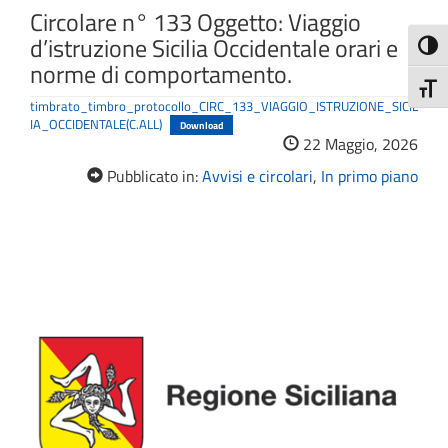
Circolare n° 133 Oggetto: Viaggio
d’istruzione Sicilia Occidentale orari e
Attiva
norme di comportamento.
Attiv
timbrato_timbro_protocollo_CIRC_133_VIAGGIO_ISTRUZIONE_SICIL
IA_OCCIDENTALE(C.ALL)
Download
22 Maggio, 2026
Pubblicato in:
Avvisi e circolari
,
In primo piano