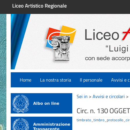
Liceo Artistico Regionale
Home
La nostra storia
Il personale
Avvisi e c
Sei in
>
Avvisi e circolari
>
Circ. n. 130 OGGET
timbrato_timbro_protocollo_ci