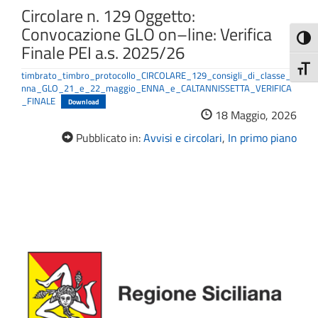
Circolare n. 129 Oggetto:
Convocazione GLO on–line: Verifica
Attiva
Finale PEI a.s. 2025/26
Attiv
timbrato_timbro_protocollo_CIRCOLARE_129_consigli_di_classe_e
nna_GLO_21_e_22_maggio_ENNA_e_CALTANNISSETTA_VERIFICA
_FINALE
Download
18 Maggio, 2026
Pubblicato in:
Avvisi e circolari
,
In primo piano