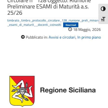
Circolare n° 128 Oggetto: Riunione
Preliminare ESAMI di Maturità a.s.
Attiva
25/26
Attiv
timbrato_timbro_protocollo_circolare_128_riunione_preli_minare
_esami_di_maturit__docenti_coinvolti
Download
18 Maggio, 2026
Pubblicato in:
Avvisi e circolari
,
In primo piano