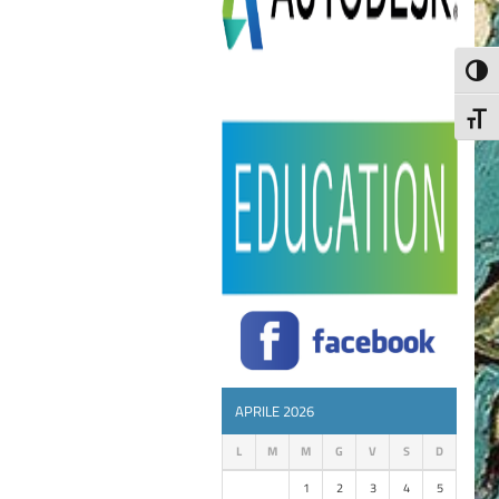
Attiva
Attiv
APRILE 2026
L
M
M
G
V
S
D
1
2
3
4
5