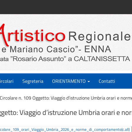
ircolari
Segreteria
ORIENTAMENTO
Contatti
Circolare n. 109 Oggetto: Viaggio d’istruzione Umbria orari e nor
ggetto: Viaggio d’istruzione Umbria orari e no
ircolare_109_orari_Viaggio_Umbria_2026_e_norme_di_comportamento(c.all)