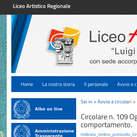
Liceo Artistico Regionale
Home
La nostra storia
Il personale
Avvisi e c
Sei in
>
Avvisi e circolari
>
Circolare n. 109 O
comportamento.
timbrato_timbro_protocollo_C