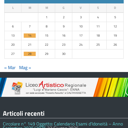
L
M
M
G
V
S
D
1
2
3
4
5
6
7
8
9
10
11
12
13
14
15
16
17
18
19
20
21
22
23
24
25
26
27
28
29
30
« Mar
Mag »
Articoli recenti
Circolare n° 149 Oggetto: Calendario Esami d’Idoneità – Anno