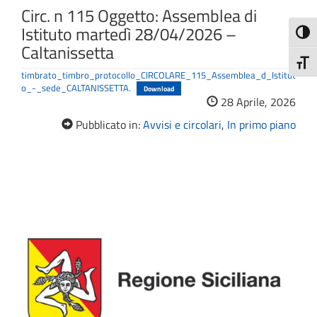
Circ. n 115 Oggetto: Assemblea di
Istituto martedì 28/04/2026 –
Attiva
Caltanissetta
Attiv
timbrato_timbro_protocollo_CIRCOLARE_115_Assemblea_d_Istitut
o_-_sede_CALTANISSETTA.
Download
28 Aprile, 2026
Pubblicato in:
Avvisi e circolari
,
In primo piano