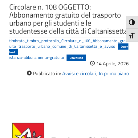
Circolare n. 108 OGGETTO:
Abbonamento gratuito del trasporto
urbano per gli studenti e le
Attiva
studentesse della città di Caltanissetta
Attiv
timbrato_timbro_protocollo_Circolare_n_108_Abbonamento_grat
uito_trasporto_urbano_comune_di_Caltanissetta_e_avviso
Down
load
istanza-abbonamento-gratuito
Download
14 Aprile, 2026
Pubblicato in:
Avvisi e circolari
,
In primo piano