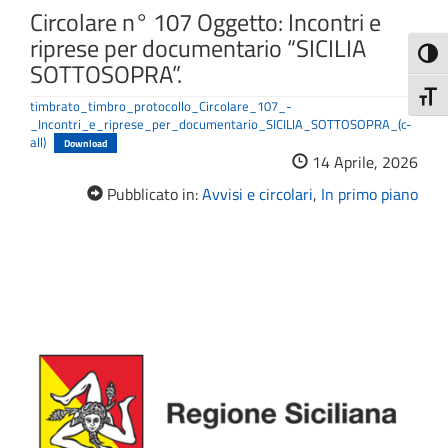
Circolare n° 107 Oggetto: Incontri e
riprese per documentario “SICILIA
Attiva
SOTTOSOPRA”.
Attiv
timbrato_timbro_protocollo_Circolare_107_-
_Incontri_e_riprese_per_documentario_SICILIA_SOTTOSOPRA_(c-
all)
Download
14 Aprile, 2026
Pubblicato in:
Avvisi e circolari
,
In primo piano