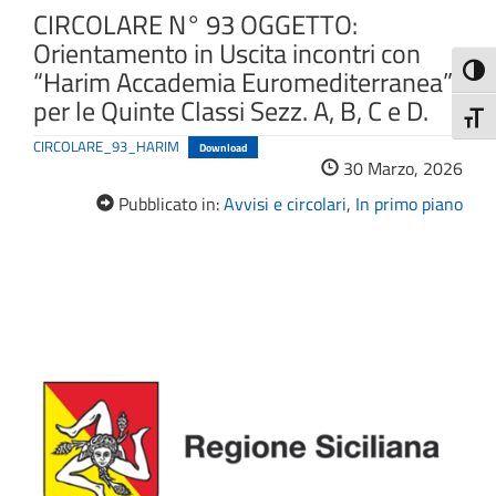
CIRCOLARE N° 93 OGGETTO:
Orientamento in Uscita incontri con
Attiva
“Harim Accademia Euromediterranea”
per le Quinte Classi Sezz. A, B, C e D.
Attiv
CIRCOLARE_93_HARIM
Download
30 Marzo, 2026
Pubblicato in:
Avvisi e circolari
,
In primo piano