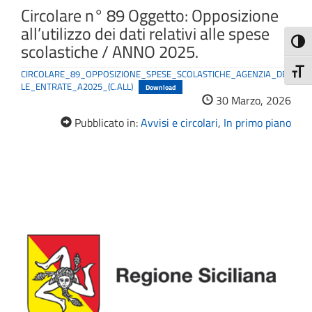
Circolare n° 89 Oggetto: Opposizione
all’utilizzo dei dati relativi alle spese
Attiva
scolastiche / ANNO 2025.
Attiv
CIRCOLARE_89_OPPOSIZIONE_SPESE_SCOLASTICHE_AGENZIA_DEL
LE_ENTRATE_A2025_(C.ALL)
Download
30 Marzo, 2026
Pubblicato in:
Avvisi e circolari
,
In primo piano