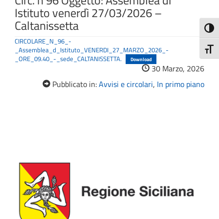
Circ. n 96 Oggetto: Assemblea di
Istituto venerdì 27/03/2026 –
Caltanissetta
Attiva
CIRCOLARE_N_96_-
_Assemblea_d_Istituto_VENERDI_27_MARZO_2026_-
Attiv
_ORE_09.40_-_sede_CALTANISSETTA.
Download
30 Marzo, 2026
Pubblicato in:
Avvisi e circolari
,
In primo piano