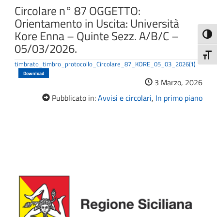
Circolare n° 87 OGGETTO:
Orientamento in Uscita: Università
Kore Enna – Quinte Sezz. A/B/C –
Attiva
05/03/2026.
Attiv
timbrato_timbro_protocollo_Circolare_87_KORE_05_03_2026(1)
Download
3 Marzo, 2026
Pubblicato in:
Avvisi e circolari
,
In primo piano