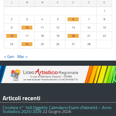
L
M
M
G
V
S
D
1
2
3
4
5
6
7
8
9
10
11
12
13
14
15
16
17
18
19
20
21
22
23
24
25
26
27
28
« Gen
Mar »
Articoli recenti
Circolare n° 149 Oggetto: Calendario Esami d’Idoneità – Anno
Scolastico 2025/2026
22 Giugno 2026