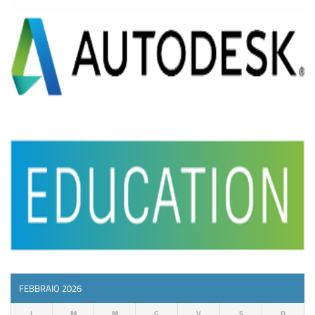
FEBBRAIO 2026
L
M
M
G
V
S
D