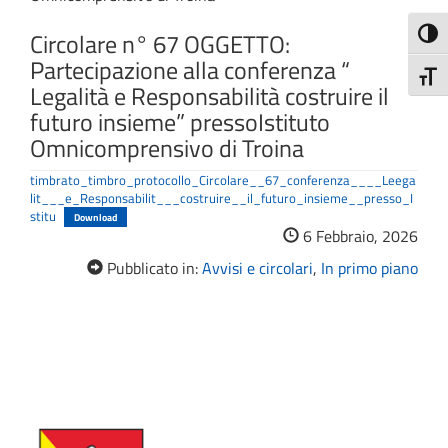
Circolare n° 67 OGGETTO:
Attiva
Partecipazione alla conferenza “
Attiv
Legalità e Responsabilità costruire il
futuro insieme” pressoIstituto
Omnicomprensivo di Troina
timbrato_timbro_protocollo_Circolare__67_conferenza____Leega
lit___e_Responsabilit___costruire__il_futuro_insieme__presso_I
stitu
Download
6 Febbraio, 2026
Pubblicato in:
Avvisi e circolari
,
In primo piano