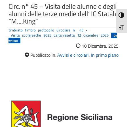
Circ. n° 45 – Visita delle alunne e degli
alunni delle terze medie dell’ IC Statale
Attiva
“M.L.King”
Attiv
timbrato_timbro_protocollo_Circolare_n__45_-
_Visita_scolaresche_2025_Caltanissetta_12_dicembre_2025
Do
wnload
10 Dicembre, 2025
Pubblicato in:
Avvisi e circolari
,
In primo piano