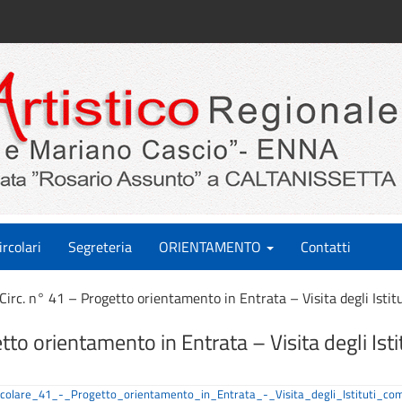
ircolari
Segreteria
ORIENTAMENTO
Contatti
Circ. n° 41 – Progetto orientamento in Entrata – Visita degli Istit
tto orientamento in Entrata – Visita degli Isti
rcolare_41_-_Progetto_orientamento_in_Entrata_-_Visita_degli_Istituti_co