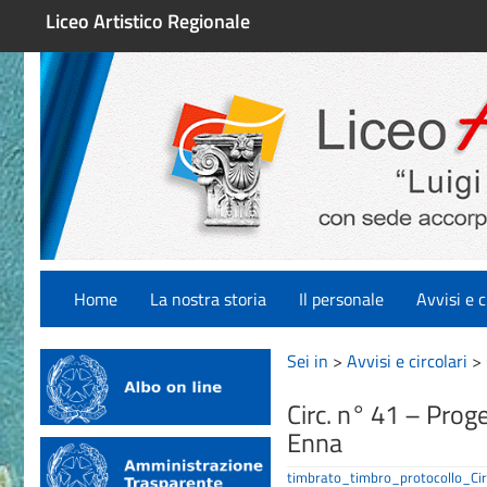
Liceo Artistico Regionale
Home
La nostra storia
Il personale
Avvisi e c
Sei in
>
Avvisi e circolari
>
Circ. n° 41 – Proge
Enna
timbrato_timbro_protocollo_Ci