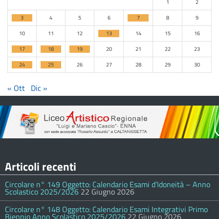
1
2
3
4
5
6
7
8
9
10
11
12
13
14
15
16
17
18
19
20
21
22
23
24
25
26
27
28
29
30
« Ott
Dic »
Articoli recenti
Circolare n° 149 Oggetto: Calendario Esami d’Idoneità – Anno
Scolastico 2025/2026
22 Giugno 2026
Circolare n° 148 Oggetto: Calendario Esami Integrativi Primo
Biennio Anno Scolastico 2025/2026
22 Giugno 2026