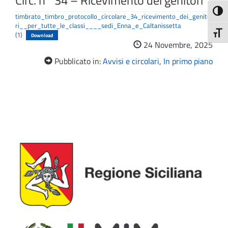
Circ. n° 34 – Ricevimento dei genitori
Attiva
timbrato_timbro_protocollo_circolare_34_ricevimento_dei_genito
ri__per_tutte_le_classi____sedi_Enna_e_Caltanissetta
Attiv
(1)
Download
24 Novembre, 2025
Pubblicato in:
Avvisi e circolari
,
In primo piano