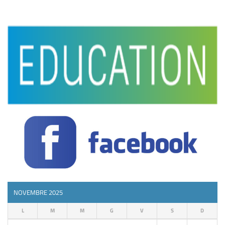
NOVEMBRE 2025
L
M
M
G
V
S
D