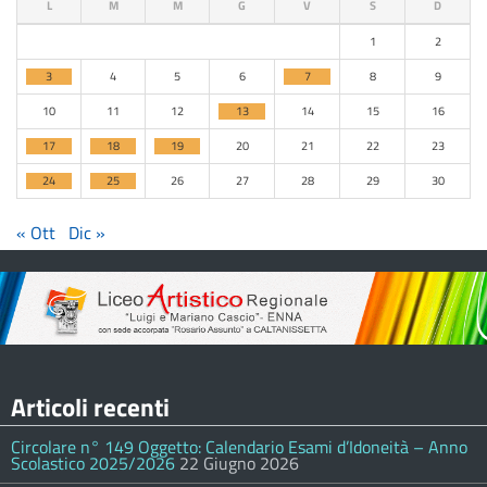
L
M
M
G
V
S
D
1
2
3
4
5
6
7
8
9
10
11
12
13
14
15
16
17
18
19
20
21
22
23
24
25
26
27
28
29
30
« Ott
Dic »
Articoli recenti
Circolare n° 149 Oggetto: Calendario Esami d’Idoneità – Anno
Scolastico 2025/2026
22 Giugno 2026