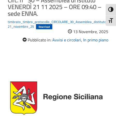
Circ. n° 30 – Assemblea di Istituto
VENERDÌ 21 11 2025 – ORE 09:40 –
Attiva
sede ENNA.
Attiv
timbrato_timbro_protocollo_CIRCOLARE_30_Assemblea_distituto_
21_novembre_25
Download
13 Novembre, 2025
Pubblicato in:
Avvisi e circolari
,
In primo piano