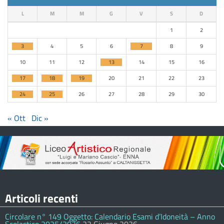
L
M
M
G
V
S
D
1
2
3
4
5
6
7
8
9
10
11
12
13
14
15
16
17
18
19
20
21
22
23
24
25
26
27
28
29
30
« Ott
Dic »
Articoli recenti
Circolare n° 149 Oggetto: Calendario Esami d’Idoneità – Anno