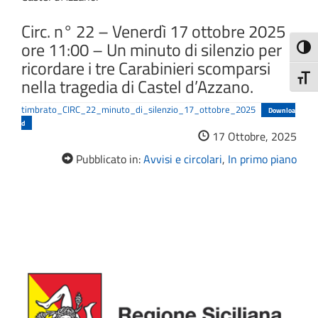
Circ. n° 22 – Venerdì 17 ottobre 2025
ore 11:00 – Un minuto di silenzio per
Attiva
ricordare i tre Carabinieri scomparsi
Attiv
nella tragedia di Castel d’Azzano.
timbrato_CIRC_22_minuto_di_silenzio_17_ottobre_2025
Downloa
d
17 Ottobre, 2025
Pubblicato in:
Avvisi e circolari
,
In primo piano