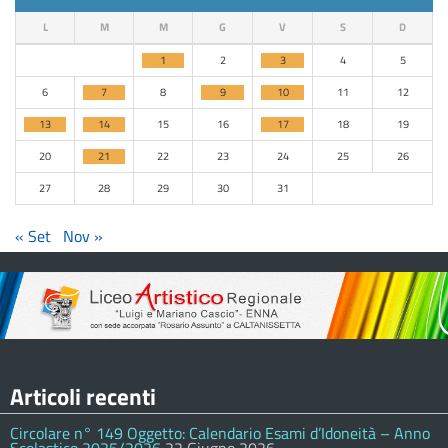
L
M
M
G
V
S
D
1
2
3
4
5
6
7
8
9
10
11
12
13
14
15
16
17
18
19
20
21
22
23
24
25
26
27
28
29
30
31
« Set
Nov »
Articoli recenti
Circolare n° 149 Oggetto: Calendario Esami d’Idoneità – Anno