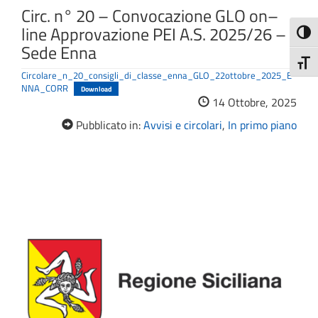
Circ. n° 20 – Convocazione GLO on–
line Approvazione PEI A.S. 2025/26 –
Attiva
Sede Enna
Attiv
Circolare_n_20_consigli_di_classe_enna_GLO_22ottobre_2025_E
NNA_CORR
Download
14 Ottobre, 2025
Pubblicato in:
Avvisi e circolari
,
In primo piano