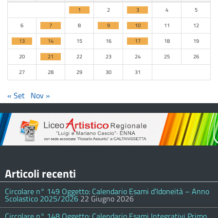
1
2
3
4
5
6
7
8
9
10
11
12
13
14
15
16
17
18
19
20
21
22
23
24
25
26
27
28
29
30
31
« Set
Nov »
Articoli recenti
Circolare n° 149 Oggetto: Calendario Esami d’Idoneità – Anno
Scolastico 2025/2026
22 Giugno 2026
Circolare n° 148 Oggetto: Calendario Esami Integrativi Primo