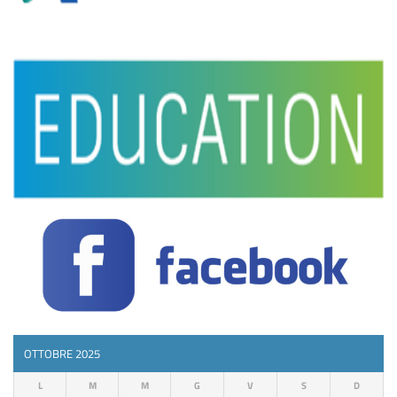
OTTOBRE 2025
L
M
M
G
V
S
D