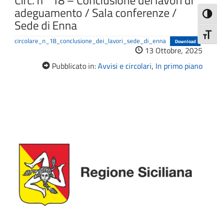
Circ. n° 18 – Conclusione dei lavori di
adeguamento / Sala conferenze /
Attiva
Sede di Enna
Attiv
circolare_n_18_conclusione_dei_lavori_sede_di_enna
Download
13 Ottobre, 2025
Pubblicato in:
Avvisi e circolari
,
In primo piano