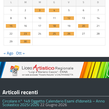
L
M
M
G
V
S
D
1
2
3
4
5
6
7
8
9
10
11
12
13
14
15
16
17
18
19
20
21
22
23
24
25
26
27
28
29
30
« Ago
Ott »
Articoli recenti
Circolare n° 149 Oggetto: Calendario Esami d’Idoneità – Anno
Scolastico 2025/2026
22 Giugno 2026