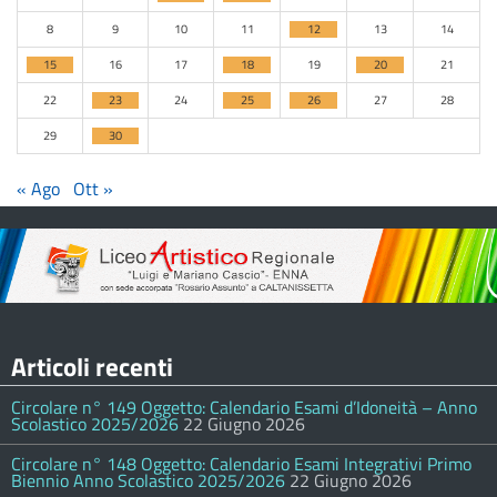
8
9
10
11
12
13
14
15
16
17
18
19
20
21
22
23
24
25
26
27
28
29
30
« Ago
Ott »
Articoli recenti
Circolare n° 149 Oggetto: Calendario Esami d’Idoneità – Anno
Scolastico 2025/2026
22 Giugno 2026
Circolare n° 148 Oggetto: Calendario Esami Integrativi Primo
Biennio Anno Scolastico 2025/2026
22 Giugno 2026