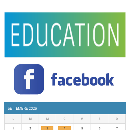
SETTEMBRE 2025
L
M
M
G
V
S
D
1
2
3
4
5
6
7