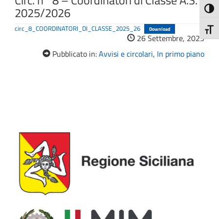
Circ. n° 8 – Coordinatori di Classe A.S.
2025/2026
Attiva
circ_8_COORDINATORI_DI_CLASSE_2025_26
Download
Attiv
26 Settembre, 2025
Pubblicato in:
Avvisi e circolari
,
In primo piano