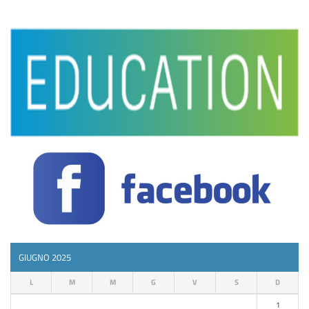
GIUGNO 2025
L
M
M
G
V
S
D
1