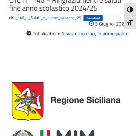
Circ. n° 146 – Ringraziamenti e saluti
fine anno scolastico 2024/25
Attiva
circ_146_-_Saluti_e_buone_vacanze_25
Download
Attiv
3 Giugno, 2025
Pubblicato in:
Avvisi e circolari
,
In primo piano