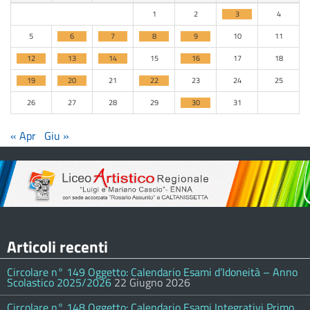
1
2
3
4
5
6
7
8
9
10
11
12
13
14
15
16
17
18
19
20
21
22
23
24
25
26
27
28
29
30
31
« Apr
Giu »
Articoli recenti
Circolare n° 149 Oggetto: Calendario Esami d’Idoneità – Anno
Scolastico 2025/2026
22 Giugno 2026
Circolare n° 148 Oggetto: Calendario Esami Integrativi Primo