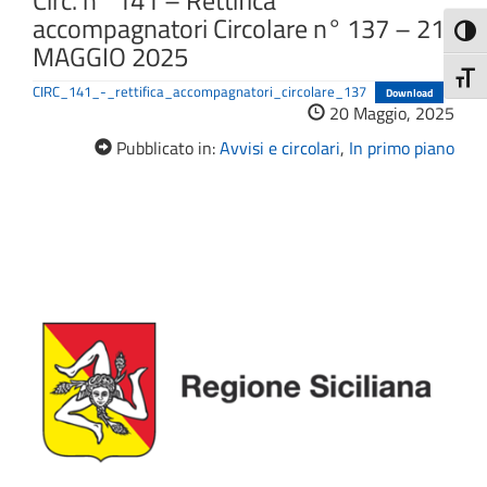
Circ. n° 141 – Rettifica
accompagnatori Circolare n° 137 – 21
Attiva
MAGGIO 2025
Attiv
CIRC_141_-_rettifica_accompagnatori_circolare_137
Download
20 Maggio, 2025
Pubblicato in:
Avvisi e circolari
,
In primo piano