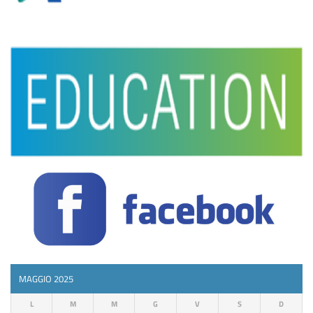
MAGGIO 2025
L
M
M
G
V
S
D