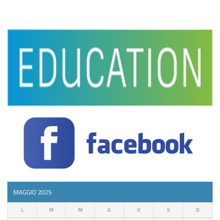
MAGGIO 2025
L
M
M
G
V
S
D