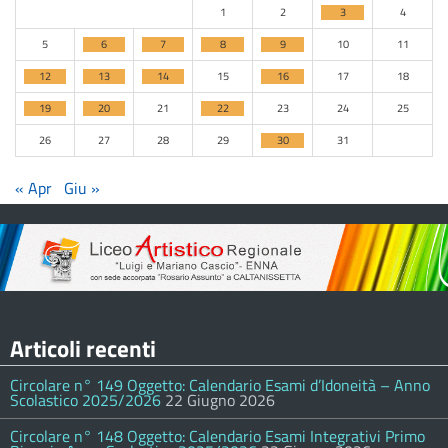
1
2
3
4
5
6
7
8
9
10
11
12
13
14
15
16
17
18
19
20
21
22
23
24
25
26
27
28
29
30
31
« Apr
Giu »
Articoli recenti
Circolare n° 149 Oggetto: Calendario Esami d’Idoneità – Anno
Scolastico 2025/2026
22 Giugno 2026
Circolare n° 148 Oggetto: Calendario Esami Integrativi Primo