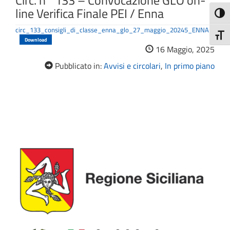
Circ. n° 133 – Convocazione GLO on-
line Verifica Finale PEI / Enna
Attiva
circ_133_consigli_di_classe_enna_glo_27_maggio_20245_ENNA
Attiv
Download
16 Maggio, 2025
Pubblicato in:
Avvisi e circolari
,
In primo piano