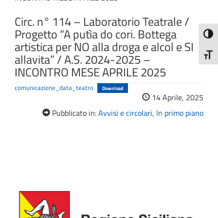
Circ. n° 114 – Laboratorio Teatrale /
Progetto “A putìa do cori. Bottega
Attiva
artistica per NO alla droga e alcol e SI
allavita” / A.S. 2024-2025 –
Attiv
INCONTRO MESE APRILE 2025
comunicazione_data_teatro
Download
14 Aprile, 2025
Pubblicato in:
Avvisi e circolari
,
In primo piano