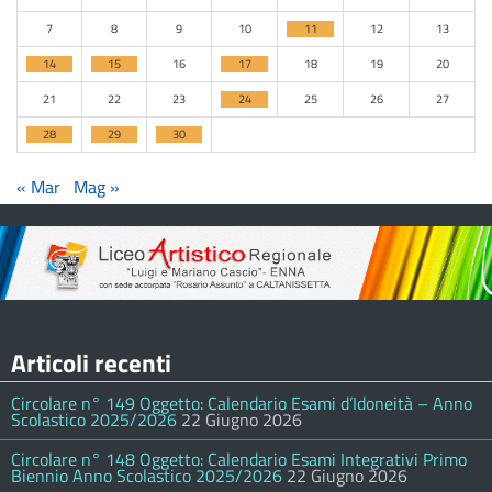
7
8
9
10
11
12
13
14
15
16
17
18
19
20
21
22
23
24
25
26
27
28
29
30
« Mar
Mag »
Articoli recenti
Circolare n° 149 Oggetto: Calendario Esami d’Idoneità – Anno
Scolastico 2025/2026
22 Giugno 2026
Circolare n° 148 Oggetto: Calendario Esami Integrativi Primo
Biennio Anno Scolastico 2025/2026
22 Giugno 2026