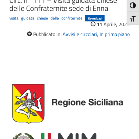
Circ. n° 111 – Visita guidata Chiese
delle Confraternite sede di Enna
Attiva
visita_guidata_chiese_delle_confrternite
Download
Attiv
11 Aprile, 2025
Pubblicato in:
Avvisi e circolari
,
In primo piano