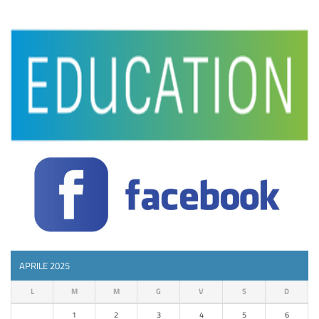
APRILE 2025
L
M
M
G
V
S
D
1
2
3
4
5
6