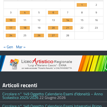
1
2
3
4
5
6
7
8
9
10
11
12
13
14
15
16
17
18
19
20
21
22
23
24
25
26
27
28
« Gen
Mar »
Articoli recenti
Circolare n° 149 Oggetto: Calendario Esami d’Idoneità – Anno
Scolastico 2025/2026
22 Giugno 2026
Circolare n° 148 Oggetto: Calendario Esami Integrativi Primo