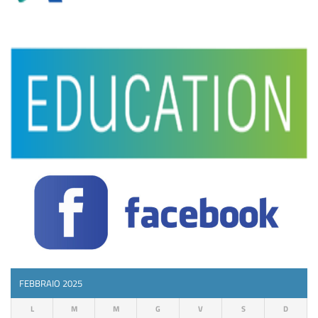
FEBBRAIO 2025
L
M
M
G
V
S
D