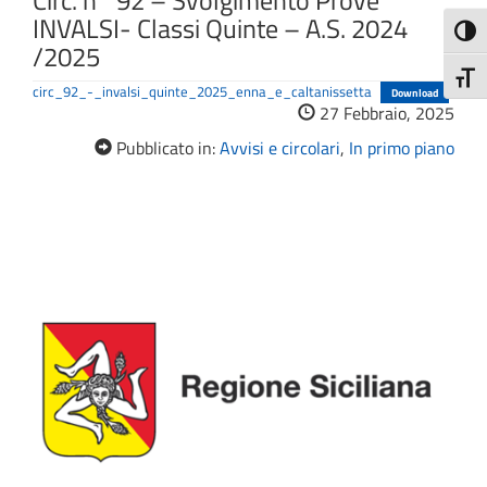
Circ. n° 92 – Svolgimento Prove
INVALSI- Classi Quinte – A.S. 2024
Attiva
/2025
Attiv
circ_92_-_invalsi_quinte_2025_enna_e_caltanissetta
Download
27 Febbraio, 2025
Pubblicato in:
Avvisi e circolari
,
In primo piano