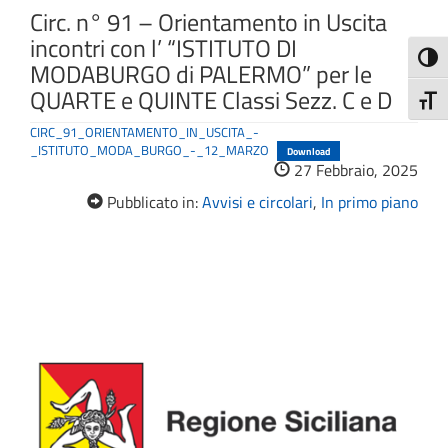
Circ. n° 91 – Orientamento in Uscita
incontri con l’ “ISTITUTO DI
Attiva
MODABURGO di PALERMO” per le
QUARTE e QUINTE Classi Sezz. C e D
Attiv
CIRC_91_ORIENTAMENTO_IN_USCITA_-
_ISTITUTO_MODA_BURGO_-_12_MARZO
Download
27 Febbraio, 2025
Pubblicato in:
Avvisi e circolari
,
In primo piano