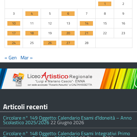
1
2
3
4
5
6
7
8
9
10
11
12
13
14
15
16
17
18
19
20
21
22
23
24
25
26
27
28
« Gen
Mar »
Articoli recenti
Circolare n° 149 Oggetto: Calendario Esami d’Idoneità – Anno
Scolastico 2025/2026
22 Giugno 2026
Circolare n° 148 Oggetto: Calendario Esami Integrativi Primo