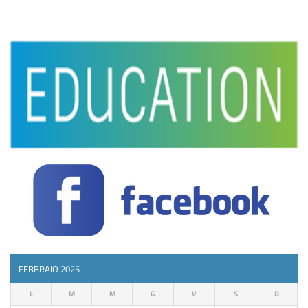
FEBBRAIO 2025
L
M
M
G
V
S
D