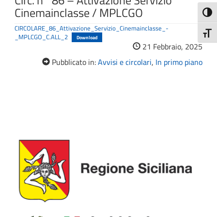
Circ. n° 86 – Attivazione Servizio
Cinemainclasse / MPLCGO
Attiva
CIRCOLARE_86_Attivazione_Servizio_Cinemainclasse_-
Attiv
_MPLCGO_C.ALL_2
Download
21 Febbraio, 2025
Pubblicato in:
Avvisi e circolari
,
In primo piano