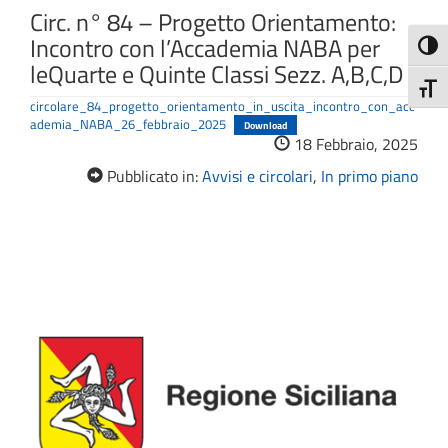
Circ. n° 84 – Progetto Orientamento:
Incontro con l’Accademia NABA per
Attiva
leQuarte e Quinte Classi Sezz. A,B,C,D
Attiv
circolare_84_progetto_orientamento_in_uscita_incontro_con_acc
ademia_NABA_26_febbraio_2025
Download
18 Febbraio, 2025
Pubblicato in:
Avvisi e circolari
,
In primo piano