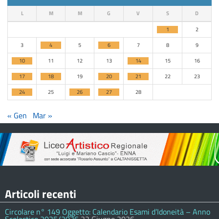
L
M
M
G
V
S
D
1
2
3
4
5
6
7
8
9
10
11
12
13
14
15
16
17
18
19
20
21
22
23
24
25
26
27
28
« Gen
Mar »
Articoli recenti
Circolare n° 149 Oggetto: Calendario Esami d’Idoneità – Anno