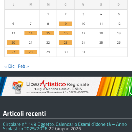
L
M
M
G
V
S
D
1
2
3
4
5
6
7
8
9
10
11
12
13
14
15
16
17
18
19
20
21
22
23
24
25
26
27
28
29
30
31
« Dic
Feb »
Articoli recenti
Circolare n° 149 Oggetto: Calendario Esami d’Idoneità – Anno
Scolastico 2025/2026
22 Giugno 2026