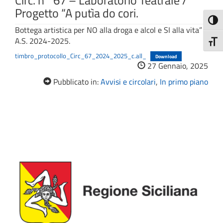
Circ. n° 67 – Laboratorio Teatrale /
Progetto “A putìa do cori.
Attiva
Bottega artistica per NO alla droga e alcol e SI alla vita” /
A.S. 2024-2025.
Attiv
timbro_protocollo_Circ_67_2024_2025_c.all_
Download
27 Gennaio, 2025
Pubblicato in:
Avvisi e circolari
,
In primo piano