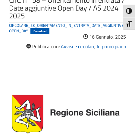
Circ. n° 58 – Orientamento in entrata /
Date aggiuntive Open Day / AS 2024
Attiva
2025
Attiv
CIRCOLARE_58_ORIENTAMENTO_IN_ENTRATA_DATE_AGGIUNTIVE_
OPEN_DAY
Download
16 Gennaio, 2025
Pubblicato in:
Avvisi e circolari
,
In primo piano