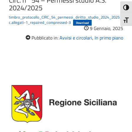
Circ. n° 54 – Permessi studio A.S.
2024/2025
Attiva
timbro_protocollo_CIRC_54_permessi_diritto_studio_2024_2025_
Attiv
c.allegati-1_repaired_compressed-3
Download
9 Gennaio, 2025
Pubblicato in:
Avvisi e circolari
,
In primo piano