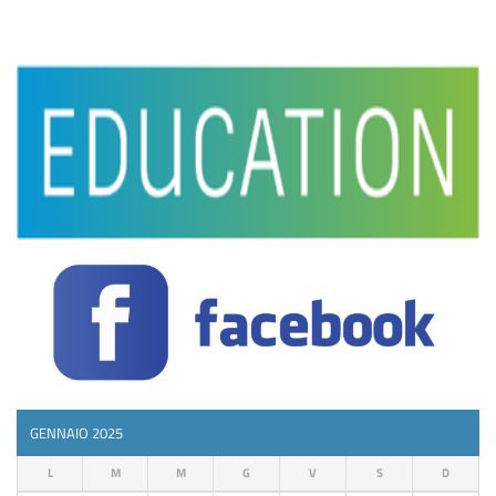
GENNAIO 2025
L
M
M
G
V
S
D