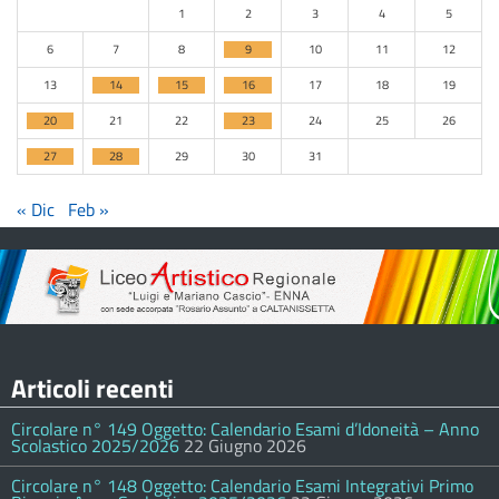
1
2
3
4
5
6
7
8
9
10
11
12
13
14
15
16
17
18
19
20
21
22
23
24
25
26
27
28
29
30
31
« Dic
Feb »
Articoli recenti
Circolare n° 149 Oggetto: Calendario Esami d’Idoneità – Anno
Scolastico 2025/2026
22 Giugno 2026
Circolare n° 148 Oggetto: Calendario Esami Integrativi Primo